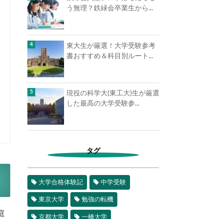
う無理？鉄緑会卒業生から...
東大生が厳選！大学受験参考
書おすすめ＆科目別ルート...
現役の科学大(東工大)生が厳選
した最高の大学受験参...
タグ
大学合格体験記
中学受験
東京大学
勉強の転機
庭
京都大学
一橋大学