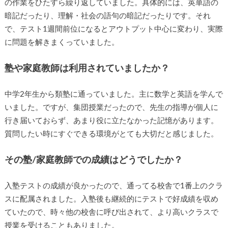
期間はテスト2週間前からです。対策内容は、まずはインプッ
トの作業をひたすら繰り返していました。具体的には、英単
語の暗記だったり、理解・社会の語句の暗記だったりです。
それで、テスト1週間前位になるとアウトプット中心に変わ
り、実際に問題を解きまくっていました。
塾や家庭教師は利用されていましたか？
中学2年生から類塾に通っていました。主に数学と英語を学ん
でいました。ですが、集団授業だったので、先生の指導が個
人に行き届いておらず、あまり役に立たなかった記憶があり
ます。質問したい時にすぐできる環境がとても大切だと感じ
ました。
その塾/家庭教師での成績はどうでしたか？
入塾テストの成績が良かったので、通ってる校舎で1番上のク
ラスに配属されました。入塾後も継続的にテストで好成績を