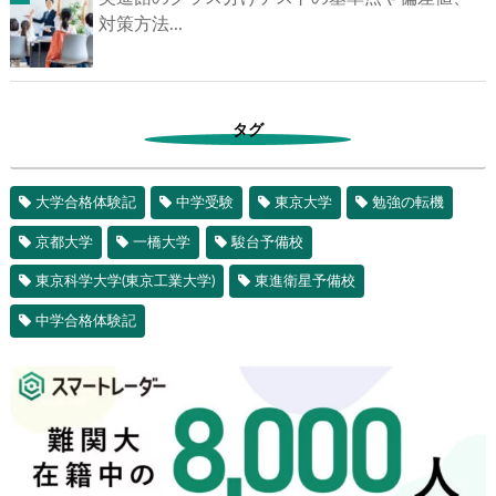
目別ルート...
臨海セミナーのクラス分け｜偏差値基準・ク
ラスアップ...
英進館のクラス分けテストの基準点や偏差
値、対策方法...
タグ
大学合格体験記
中学受験
東京大学
勉強の転機
京都大学
一橋大学
駿台予備校
東京科学大学(東京工業大学)
東進衛星予備校