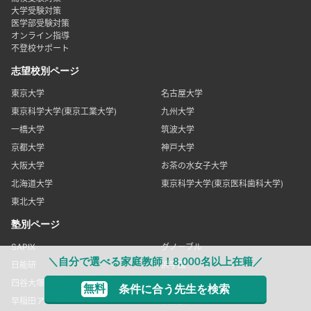
👉別の検索方法で探す
目的別ページ
中学受験対策
高校受験対策
大学受験対策
医学部受験対策
オンライン指導
不登校サポート
志望校別ページ
東京大学
名古屋大学
東京科学大学(東京工業大学)
九州大学
一橋大学
筑波大学
＼自分で選べる家庭教師！8,000名以上在籍／
京都大学
神戸大学
大阪大学
お茶の水女子大学
無料
条件に合う先生を検索
北海道大学
東京科学大学(東京医科歯科大学)