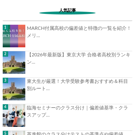
【神奈川県立湘南高等学校】S.K先生の高校受験合格
体験記
2024.06.17
高校合格体験記
湘南高校S.K先生の高校合格体験記
人気記事
MARCH付属高校の偏差値と特徴の一覧を紹
介！メリ...
【2026年最新版】東京大学 合格者高校別ラン
キン...
東大生が厳選！大学受験参考書おすすめ＆科