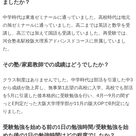
ましたか？
中学時代は東進ゼミナールに通っていました。高校時代は地元
の旭ゼミナールに通っていました。高二までは英語と数学を受
講し、高三では加えて国語も受講していました。再受験では、
河合塾名駅校阪大理系アドバンスドコースに所属していまし
た。
その塾/家庭教師での成績はどうでしたか？
クラス制度はありませんでした。中学時代は部活を引退した中3
から成績が急上昇し、無事第1志望の高校に入学。高校でも部活
を5月に引退した後本格的に受験勉強を行い、4月〰️9月の間ず
っとE判定だった大阪大学理学部が11月の阪大OPでB判定にな
りました。
受験勉強を始める前の1日の勉強時間/受験勉強を始
めた後の1日の勉強時間はどの程度でしたか？