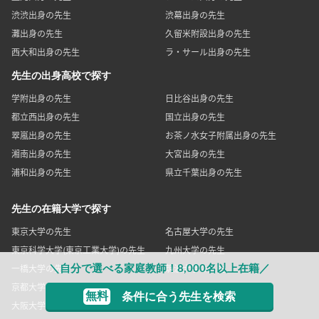
渋渋出身の先生
渋幕出身の先生
灘出身の先生
久留米附設出身の先生
西大和出身の先生
ラ・サール出身の先生
先生の出身高校で探す
学附出身の先生
日比谷出身の先生
都立西出身の先生
国立出身の先生
翠嵐出身の先生
お茶ノ水女子附属出身の先生
湘南出身の先生
大宮出身の先生
浦和出身の先生
県立千葉出身の先生
先生の在籍大学で探す
東京大学の先生
名古屋大学の先生
東京科学大学(東京工業大学)の先生
九州大学の先生
＼自分で選べる家庭教師！8,000名以上在籍／
一橋大学の先生
筑波大学の先生
京都大学の先生
神戸大学の先生
無料
条件に合う先生を検索
大阪大学の先生
お茶の水女子大学の先生