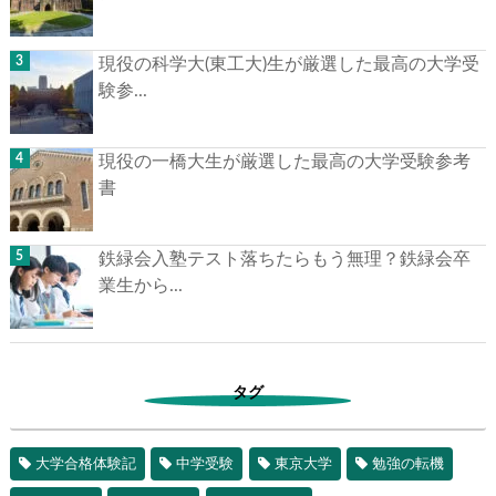
現役の科学大(東工大)生が厳選した最高の大学受
験参...
現役の一橋大生が厳選した最高の大学受験参考
書
鉄緑会入塾テスト落ちたらもう無理？鉄緑会卒
業生から...
タグ
大学合格体験記
中学受験
東京大学
勉強の転機