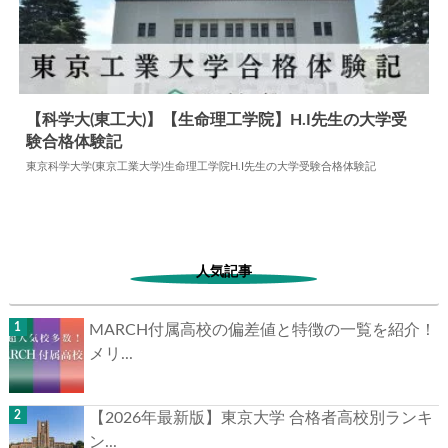
【科学大(東工大)】【生命理工学院】H.I先生の大学受
験合格体験記
2024.07.08
大学合格体験記
東京科学大学(東京工業大学)生命理工学院H.I先生の大学受験合格体験記
人気記事
MARCH付属高校の偏差値と特徴の一覧を紹介！
メリ...
【2026年最新版】東京大学 合格者高校別ランキ
ン...