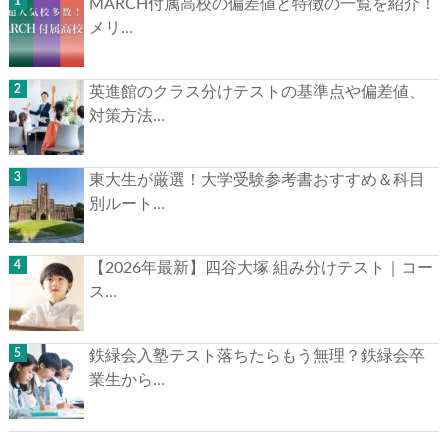
MARCH付属高校の偏差値と特徴の一覧を紹介！
メリ...
英進館のクラス分けテストの基準点や偏差値、
対策方法...
東大生が厳選！大学受験参考書おすすめ＆科目
別ルート...
【2026年最新】四谷大塚 組み分けテスト｜コー
ス...
鉄緑会入塾テスト落ちたらもう無理？鉄緑会卒
業生から...