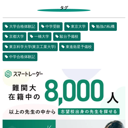
タグ
大学合格体験記
中学受験
東京大学
勉強の転機
京都大学
一橋大学
駿台予備校
東京科学大学(東京工業大学)
東進衛星予備校
中学合格体験記