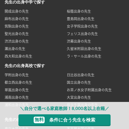
先生の出身中学で探す
開成出身の先生
桜蔭出身の先生
麻布出身の先生
豊島岡出身の先生
筑駒出身の先生
女子学院出身の先生
聖光出身の先生
フェリス出身の先生
渋渋出身の先生
渋幕出身の先生
灘出身の先生
久留米附設出身の先生
西大和出身の先生
ラ・サール出身の先生
先生の出身高校で探す
学附出身の先生
日比谷出身の先生
都立西出身の先生
国立出身の先生
翠嵐出身の先生
お茶ノ水女子附属出身の先生
湘南出身の先生
大宮出身の先生
浦和出身の先生
県立千葉出身の先生
＼自分で選べる家庭教師！8,000名以上在籍／
無料
条件に合う先生を検索
先生の在籍大学で探す
東京大学の先生
名古屋大学の先生