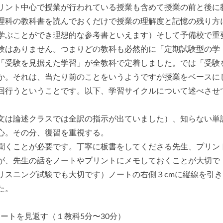
リント中心で授業が行われている授業も含めて授業の前と後に
理科の教科書を読んでおくだけで授業の理解度と記憶の残り方
学ぶことができ理想的な参考書といえます）そして予備校で重
験はありません。つまりどの教科も必然的に「定期試験型の学
「受験を見据えた学習」が全教科で定着しました。では「受験
か。それは、当たり前のことをいうようですが授業をベースに
回行うということです。以下、学習サイクルについて述べさせ
文は論述クラスでは全訳の指示が出ていました）、知らない単
心。その分、復習を重視する。
聞くことが必要です。丁寧に板書をしてくださる先生、プリン
が、先生の話をノートやプリントにメモしておくことが大切で
リスニング試験でも大切です）ノートの右側３cmに縦線を引き
た。
ノートを見返す（１教科5分〜30分）