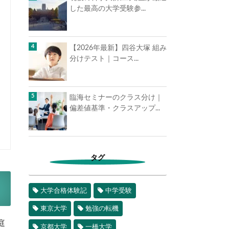
した最高の大学受験参...
【2026年最新】四谷大塚 組み
分けテスト｜コース...
臨海セミナーのクラス分け｜
偏差値基準・クラスアップ...
タグ
大学合格体験記
中学受験
東京大学
勉強の転機
庭
京都大学
一橋大学