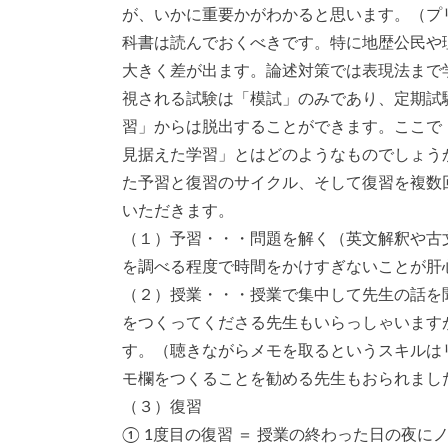
が、いかに重要かがわかると思います。（プ
科書は読んでおくべきです。特に地歴公民や
大きく差が出ます。論述対策では表現法まで
視される試験は「模試」のみであり、定期試
習」からは脱出することができます。ここで
見据えた学習」とはどのようなものでしょう
た予習と復習のサイクル、そして復習を複数
いただきます。
（１）予習・・・問題を解く（英文解釈や古
を調べる程度で時間をかけすぎないことが肝
（２）授業・・・授業で集中して先生の話を
をつくってくださる先生もいらっしゃいます
す。（聴きながらメモを取るというスキルは
モ欄をつくることを勧める先生もおられまし
（３）復習
① 1度目の復習 ＝ 授業の終わった日の夜に