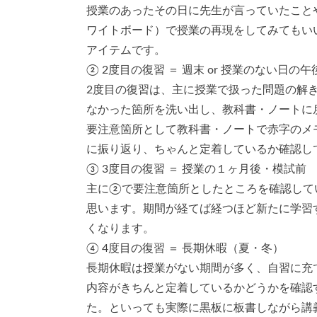
授業のあったその日に先生が言っていたこと
ワイトボード）で授業の再現をしてみてもい
アイテムです。
② 2度目の復習 ＝ 週末 or 授業のない日の午
2度目の復習は、主に授業で扱った問題の解
なかった箇所を洗い出し、教科書・ノートに
要注意箇所として教科書・ノートで赤字のメ
に振り返り、ちゃんと定着しているか確認し
③ 3度目の復習 ＝ 授業の１ヶ月後・模試前
主に②で要注意箇所としたところを確認して
思います。期間が経てば経つほど新たに学習
くなります。
④ 4度目の復習 ＝ 長期休暇（夏・冬）
長期休暇は授業がない期間が多く、自習に充
内容がきちんと定着しているかどうかを確認
た。といっても実際に黒板に板書しながら講