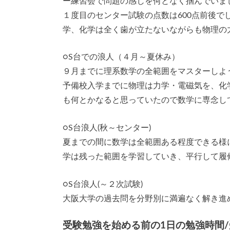
ー練習会で問題の感じを何となく掴んでいま
１度目のセンター試験の点数は600点前後
学、化学は全く歯が立たないながらも物理の
○S台での浪人（４月～夏休み）
９月までに理系数学の全範囲をマスターしよ
予備校入学までに物理は力学・電磁気を、化
も何とかなると思っていたので数学に専念し
○S台浪人(秋～センター)
夏までの間に数学は全範囲ある程度できる様
学は残った範囲を学習していき、平行して履
○S台浪人(～２次試験)
大阪大学の過去問を分野別に満遍なく解き進
受験勉強を始める前の1日の勉強時間