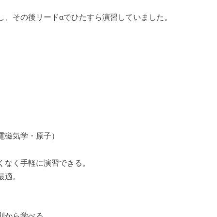
し、その後リードαでひたすら演習していました。
電磁気学・原子）
くなく手軽に演習できる。
最適。
則から学べる