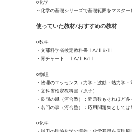
○化学
～化学の基礎シリーズで基礎範囲をマスター
使っていた教材/おすすめの教材
○数学
・文部科学省検定教科書ⅠA/ⅡB/Ⅲ
・青チャート ⅠA/ⅡB/Ⅲ
○物理
・物理のエッセンス（力学・波動・熱力学・
・文科省検定教科書（原子）
・良問の風（河合塾）：問題数もそれほど多
・名門の森（河合塾）：応用問題集としては
○化学
・鎌田の理論化学の講義：化学基礎を原理原