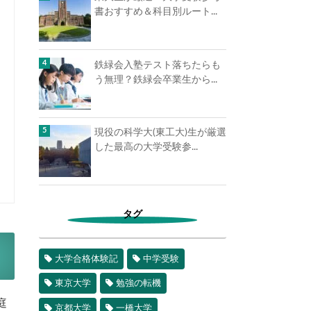
書おすすめ＆科目別ルート...
鉄緑会入塾テスト落ちたらも
う無理？鉄緑会卒業生から...
現役の科学大(東工大)生が厳選
した最高の大学受験参...
タグ
大学合格体験記
中学受験
東京大学
勉強の転機
庭
京都大学
一橋大学