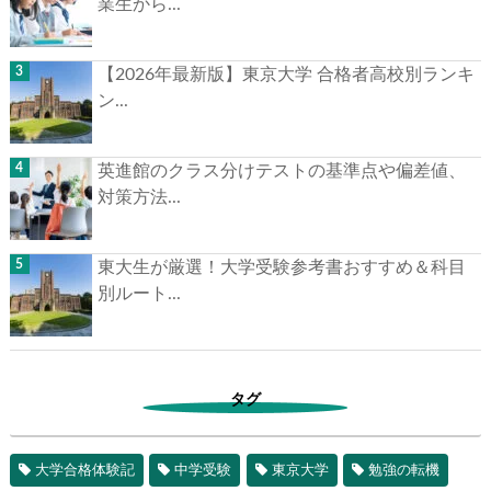
業生から...
【2026年最新版】東京大学 合格者高校別ランキ
ン...
英進館のクラス分けテストの基準点や偏差値、
対策方法...
東大生が厳選！大学受験参考書おすすめ＆科目
別ルート...
タグ
大学合格体験記
中学受験
東京大学
勉強の転機