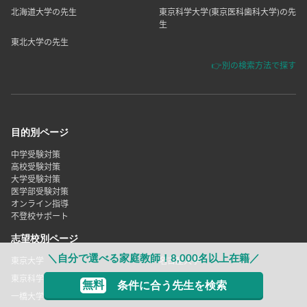
北海道大学の先生
東京科学大学(東京医科歯科大学)の先
生
東北大学の先生
👉別の検索方法で探す
目的別ページ
中学受験対策
高校受験対策
大学受験対策
医学部受験対策
オンライン指導
不登校サポート
志望校別ページ
＼自分で選べる家庭教師！8,000名以上在籍／
東京大学
名古屋大学
東京科学大学(東京工業大学)
九州大学
無料
条件に合う先生を検索
一橋大学
筑波大学