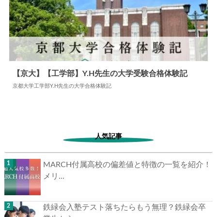
【京大】【工学部】Y.H先生の大学受験合格体験記
京都大学工学部Y.H先生の大学合格体験記
2024.06.11
大学合格体験記
人気記事
MARCH付属高校の偏差値と特徴の一覧を紹介！
メリ...
鉄緑会入塾テスト落ちたらもう無理？鉄緑会卒