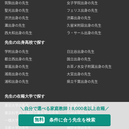
筑駒出身の先生
女子学院出身の先生
聖光出身の先生
フェリス出身の先生
渋渋出身の先生
渋幕出身の先生
灘出身の先生
久留米附設出身の先生
西大和出身の先生
ラ・サール出身の先生
先生の出身高校で探す
学附出身の先生
日比谷出身の先生
都立西出身の先生
国立出身の先生
翠嵐出身の先生
お茶ノ水女子附属出身の先生
湘南出身の先生
大宮出身の先生
浦和出身の先生
県立千葉出身の先生
先生の在籍大学で探す
東京大学の先生
名古屋大学の先生
＼自分で選べる家庭教師！8,000名以上在籍／
東京科学大学(東京工業大学)の先生
九州大学の先生
無料
条件に合う先生を検索
一橋大学の先生
筑波大学の先生
京都大学の先生
神戸大学の先生