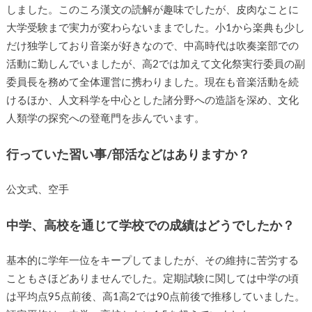
しました。このころ漢文の読解が趣味でしたが、皮肉なことに
大学受験まで実力が変わらないままでした。小1から楽典も少し
だけ独学しており音楽が好きなので、中高時代は吹奏楽部での
活動に勤しんでいましたが、高2では加えて文化祭実行委員の副
委員長を務めて全体運営に携わりました。現在も音楽活動を続
けるほか、人文科学を中心とした諸分野への造詣を深め、文化
人類学の探究への登竜門を歩んでいます。
行っていた習い事/部活などはありますか？
公文式、空手
中学、高校を通じて学校での成績はどうでしたか？
基本的に学年一位をキープしてましたが、その維持に苦労する
こともさほどありませんでした。定期試験に関しては中学の頃
は平均点95点前後、高1高2では90点前後で推移していました。