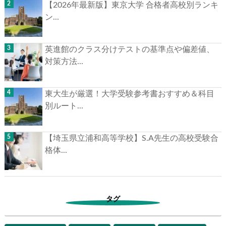
【2026年最新版】東京大学 合格者高校別ランキ
ン...
英進館のクラス分けテストの基準点や偏差値、
対策方法...
東大生が厳選！大学受験参考書おすすめ＆科目
別ルート...
【埼玉県立浦和高等学校】S.A先生の高校受験合
格体...
タグ