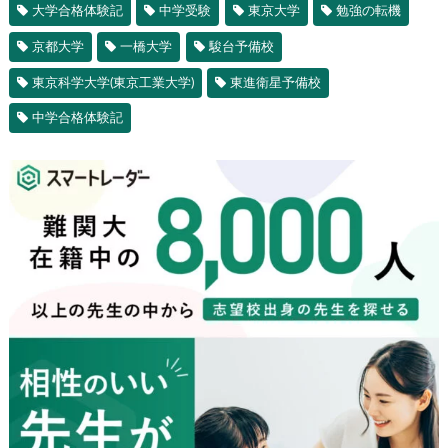
大学合格体験記
中学受験
東京大学
勉強の転機
京都大学
一橋大学
駿台予備校
東京科学大学(東京工業大学)
東進衛星予備校
中学合格体験記