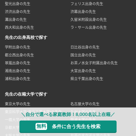
聖光出身の先生
フェリス出身の先生
渋渋出身の先生
渋幕出身の先生
灘出身の先生
久留米附設出身の先生
西大和出身の先生
ラ・サール出身の先生
先生の出身高校で探す
学附出身の先生
日比谷出身の先生
都立西出身の先生
国立出身の先生
翠嵐出身の先生
お茶ノ水女子附属出身の先生
湘南出身の先生
大宮出身の先生
浦和出身の先生
県立千葉出身の先生
先生の在籍大学で探す
東京大学の先生
名古屋大学の先生
東京科学大学(東京工業大学)の先生
九州大学の先生
＼自分で選べる家庭教師！8,000名以上在籍／
一橋大学の先生
筑波大学の先生
無料
条件に合う先生を検索
京都大学の先生
神戸大学の先生
大阪大学の先生
お茶の水女子大学の先生