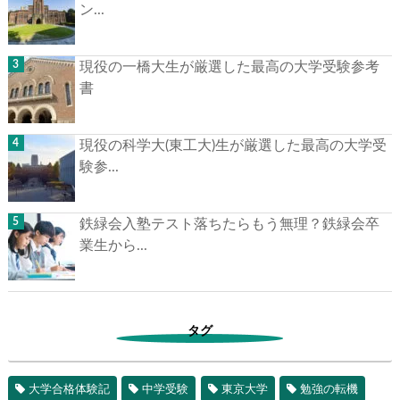
ン...
現役の一橋大生が厳選した最高の大学受験参考
書
現役の科学大(東工大)生が厳選した最高の大学受
験参...
鉄緑会入塾テスト落ちたらもう無理？鉄緑会卒
業生から...
タグ
大学合格体験記
中学受験
東京大学
勉強の転機