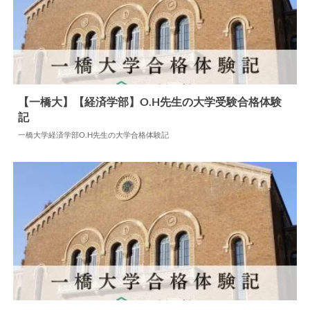
【一橋大】【経済学部】O.H先生の大学受験合格体験
記
2025.10.31
大学合格体験記
一橋大学経済学部O.H先生の大学合格体験記