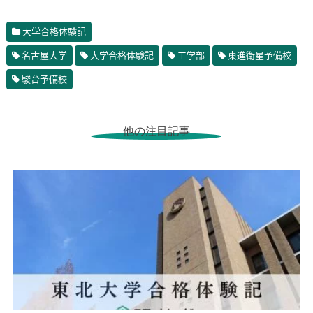
大学合格体験記
名古屋大学
大学合格体験記
工学部
東進衛星予備校
駿台予備校
他の注目記事