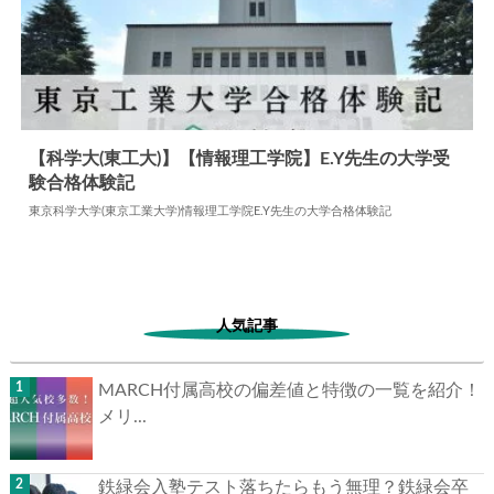
【科学大(東工大)】【情報理工学院】E.Y先生の大学受
験合格体験記
2024.06.05
大学合格体験記
東京科学大学(東京工業大学)情報理工学院E.Y先生の大学合格体験記
人気記事
MARCH付属高校の偏差値と特徴の一覧を紹介！
メリ...
鉄緑会入塾テスト落ちたらもう無理？鉄緑会卒