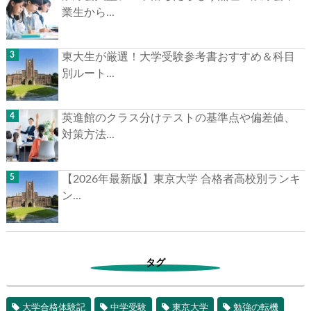
業生から...
東大生が厳選！大学受験参考書おすすめ＆科目
別ルート...
英進館のクラス分けテストの基準点や偏差値、
対策方法...
【2026年最新版】東京大学 合格者高校別ランキ
ン...
タグ
大学合格体験記
中学受験
東京大学
勉強の転機