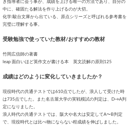
き指導者に会う事が、成績を上げる唯一の方法であり、自分の
中に、確固たる解法を作り上げるのが大切。
化学:駿台文庫から出ている、原点シリーズと呼ばれる参考書を
完璧に理解する事。
受験勉強で使っていた教材/おすすめの教材
竹岡広信師の著書
leap 面白いほど英作文が書ける本 英文読解の原則125
成績はどのように変化していきましたか？
現役時代の共通テストでは610点でしたが、浪人して受けた時
は735点でした。また名古屋大学の実戦模試の判定は、D→A判
定になりました。
浪人時代の共通テストでは、阪大や名大は安定してA〜B判定
で、現役時代とは比べ物にならない程成績を伸ばしました。