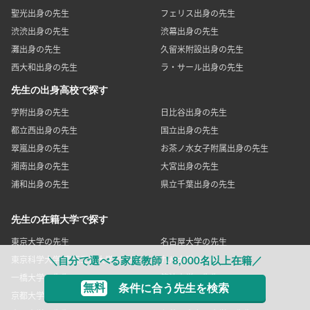
聖光出身の先生
フェリス出身の先生
渋渋出身の先生
渋幕出身の先生
灘出身の先生
久留米附設出身の先生
西大和出身の先生
ラ・サール出身の先生
先生の出身高校で探す
学附出身の先生
日比谷出身の先生
都立西出身の先生
国立出身の先生
翠嵐出身の先生
お茶ノ水女子附属出身の先生
湘南出身の先生
大宮出身の先生
浦和出身の先生
県立千葉出身の先生
先生の在籍大学で探す
東京大学の先生
名古屋大学の先生
東京科学大学(東京工業大学)の先生
九州大学の先生
＼自分で選べる家庭教師！8,000名以上在籍／
一橋大学の先生
筑波大学の先生
無料
条件に合う先生を検索
京都大学の先生
神戸大学の先生