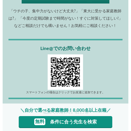
「ウチの子、集中力がないけど大丈夫?」「東大に受かる家庭教師
は?」 「今度の定期試験まで時間がない！すぐに対策してほしい!」
などご相談だけでも構いません！お気軽にご相談ください！
Line@でのお問い合わせ
スマートフォンの場合はクリックでお友達に追加できます。
＼自分で選べる家庭教師！8,000名以上在籍／
電話でのお問い合わせ
無料
条件に合う先生を検索
0120-239-069