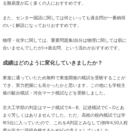
る難易度が広く多くの人におすすめです。
また、センター国語に関しては何といっても過去問が一番納得
のいく解説になっておりおすすめです。
物理・化学に関しては、重要問題集(自分は物理に関しては肌に
合いませんでしたが)→過去問、という流れがおすすめです。
成績はどのように変化していきましたか？
東進に通っていたため無料で東進開催の模試を受験することが
でき、実力把握にも良かったかと思います。この他にも学校主
催の駿台模試・河合マーク模試などを受験しました。
京大工学部の判定はマーク模試でA～B、記述模試でC～Dとあ
まり芳しくはありませんでした。ただ、高校の校内模試では学
年5位に入っていたので、これをA判定とみなして(例年4,50人程
度が京大に現役合格するため)心の支えとしていました。