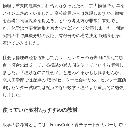
物理は重要問題集が肌に合わなかったため、京大物理25か年を
メインに進めていました。高校範囲からは逸脱しますが、微積
を基礎に物理現象を捉える、という考え方が非常に有効でし
た。化学は重要問題集と京大化学25か年で対策しました。問題
演習の中で無機分野の反応、有機分野の構造決定の知識を身に
着けていきました。
社会は倫理政経を選択しており、センターの過去問に加えて駿
台・河合の出版している模試の過去問を使ってひたすら演習し
ました。「理系なのに社会？」と思われるかもしれませんが、
京大工学部では配点の1割がセンター社会のため、センター直前
期はセンター試験では配点のない数学・理科より重点的に勉強
しました。
使っていた教材/おすすめの教材
数学の参考書としては、FocusGold・青チャートがカバーしてい