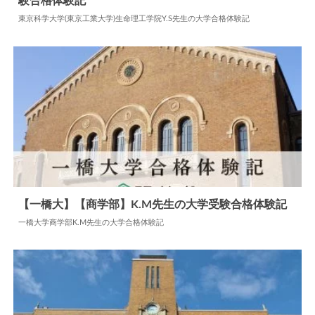
験合格体験記
2024.05.31
大学合格体験記
東京科学大学(東京工業大学)生命理工学院Y.S先生の大学合格体験記
【一橋大】【商学部】K.M先生の大学受験合格体験記
一橋大学商学部K.M先生の大学合格体験記
2024.07.08
大学合格体験記