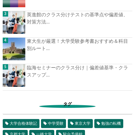
英進館のクラス分けテストの基準点や偏差値、
対策方法...
東大生が厳選！大学受験参考書おすすめ＆科目
別ルート...
臨海セミナーのクラス分け｜偏差値基準・クラ
スアップ...
タグ
大学合格体験記
中学受験
東京大学
勉強の転機
京都大学
一橋大学
駿台予備校