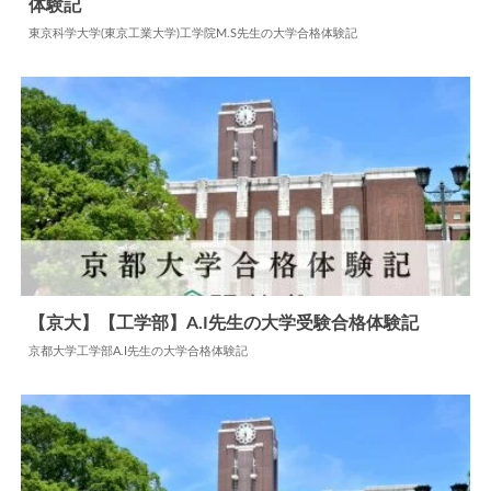
体験記
2024.05.28
大学合格体験記
東京科学大学(東京工業大学)工学院M.S先生の大学合格体験記
【京大】【工学部】A.I先生の大学受験合格体験記
京都大学工学部A.I先生の大学合格体験記
2024.06.06
大学合格体験記