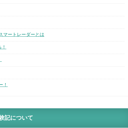
スマートレーダーとは
る！
！
ー！
験記について