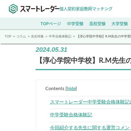
個人契約家庭教師マッチング
TOPページ
中学受験
高校受験
大学受験
TOP
コラム
先生特集
中学合格体験記
【淳心学院中学校】R.M先生の中学
2024.05.31
【淳心学院中学校】R.M先生
Contents
[
hide
]
スマートレーダー中学受験合格体験記
中学受験合格体験記
今回紹介する先生に関する運営コメン