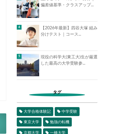
偏差値基準・クラスアップ...
【2026年最新】四谷大塚 組み
分けテスト｜コース...
現役の科学大(東工大)生が厳選
した最高の大学受験参...
タグ
大学合格体験記
中学受験
東京大学
勉強の転機
京都大学
一橋大学