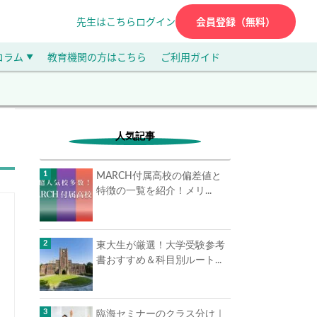
先生はこちら
ログイン
会員登録（無料）
コラム
教育機関の方はこちら
ご利用ガイド
▼
人気記事
MARCH付属高校の偏差値と
特徴の一覧を紹介！メリ...
東大生が厳選！大学受験参考
書おすすめ＆科目別ルート...
臨海セミナーのクラス分け｜