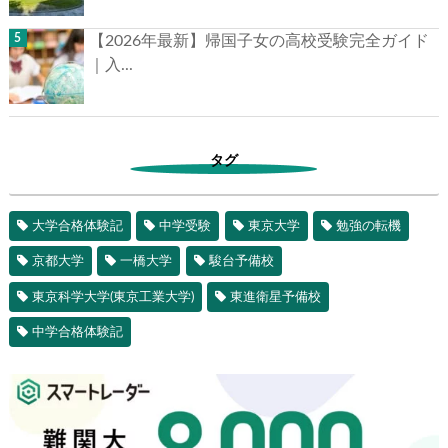
【2026年最新】帰国子女の高校受験完全ガイド
｜入...
タグ
大学合格体験記
中学受験
東京大学
勉強の転機
京都大学
一橋大学
駿台予備校
東京科学大学(東京工業大学)
東進衛星予備校
中学合格体験記