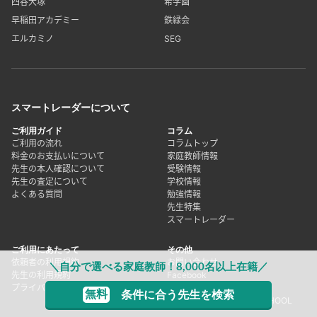
四谷大塚
希学園
早稲田アカデミー
鉄緑会
エルカミノ
SEG
スマートレーダーについて
ご利用ガイド
コラム
ご利用の流れ
コラムトップ
料金のお支払いについて
家庭教師情報
先生の本人確認について
受験情報
先生の査定について
学校情報
よくある質問
勉強情報
先生特集
スマートレーダー
ご利用にあたって
その他
依頼者の利用規約
お問い合わせ
＼自分で選べる家庭教師！8,000名以上在籍／
先生の利用規約
Facebook
プライバシーポリシー
X(旧Twitter)
無料
条件に合う先生を検索
塾講師シェアリング forSCHOOL