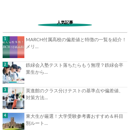
人気記事
MARCH付属高校の偏差値と特徴の一覧を紹介！
メリ...
鉄緑会入塾テスト落ちたらもう無理？鉄緑会卒
業生から...
英進館のクラス分けテストの基準点や偏差値、
対策方法...
東大生が厳選！大学受験参考書おすすめ＆科目
別ルート...