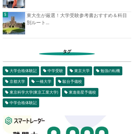
東大生が厳選！大学受験参考書おすすめ＆科目
別ルート...
タグ
大学合格体験記
中学受験
東京大学
勉強の転機
京都大学
一橋大学
駿台予備校
東京科学大学(東京工業大学)
東進衛星予備校
中学合格体験記