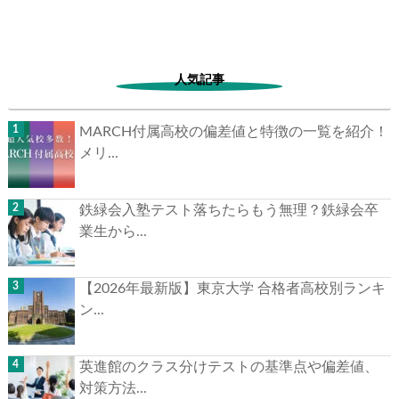
2024.05.31
中学合格体験記
人気記事
MARCH付属高校の偏差値と特徴の一覧を紹介！
メリ...
鉄緑会入塾テスト落ちたらもう無理？鉄緑会卒
業生から...
【2026年最新版】東京大学 合格者高校別ランキ
ン...
英進館のクラス分けテストの基準点や偏差値、
対策方法...