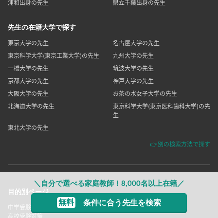
先生の出身高校で探す
学附出身の先生
日比谷出身の先生
都立西出身の先生
国立出身の先生
翠嵐出身の先生
お茶ノ水女子附属出身の先生
湘南出身の先生
大宮出身の先生
浦和出身の先生
県立千葉出身の先生
先生の在籍大学で探す
東京大学の先生
名古屋大学の先生
東京科学大学(東京工業大学)の先生
九州大学の先生
一橋大学の先生
筑波大学の先生
京都大学の先生
神戸大学の先生
大阪大学の先生
お茶の水女子大学の先生
北海道大学の先生
東京科学大学(東京医科歯科大学)の
＼自分で選べる家庭教師！8,000名以上在籍／
先生
東北大学の先生
無料
条件に合う先生を検索
👉別の検索方法で探す