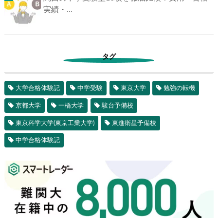
臨海セミナーのクラス分け｜偏差値基準・ク
ラスアップ...
関西の中学受験塾10校を徹底比較！費用・合
格実績・...
タグ
大学合格体験記
中学受験
東京大学
勉強の転機
京都大学
一橋大学
駿台予備校
東京科学大学(東京工業大学)
東進衛星予備校
中学合格体験記