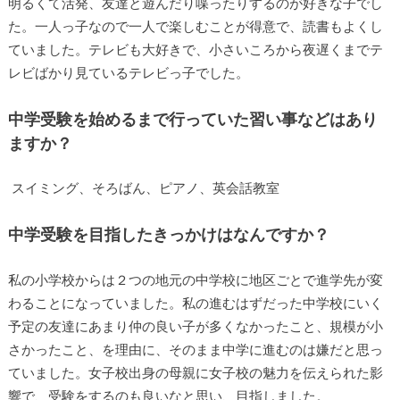
明るくて活発、友達と遊んだり喋ったりするのが好きな子で
した。一人っ子なので一人で楽しむことが得意で、読書もよ
くしていました。テレビも大好きで、小さいころから夜遅く
までテレビばかり見ているテレビっ子でした。
中学受験を始めるまで行っていた習い事などはあり
ますか？
スイミング、そろばん、ピアノ、英会話教室
中学受験を目指したきっかけはなんですか？
私の小学校からは２つの地元の中学校に地区ごとで進学先が
変わることになっていました。私の進むはずだった中学校に
いく予定の友達にあまり仲の良い子が多くなかったこと、規
模が小さかったこと、を理由に、そのまま中学に進むのは嫌
だと思っていました。女子校出身の母親に女子校の魅力を伝
えられた影響で、受験をするのも良いなと思い、目指しまし