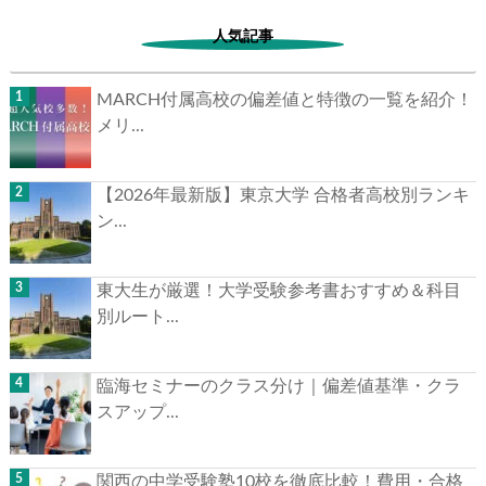
【洛星中学校】Y.H先生の中学受験合格体験記
洛星中学校J.S先生の中学合格体験記
2024.06.11
中学合格体験記
人気記事
MARCH付属高校の偏差値と特徴の一覧を紹
介！メリ...
【2026年最新版】東京大学 合格者高校別ラン
キン...
東大生が厳選！大学受験参考書おすすめ＆科
目別ルート...