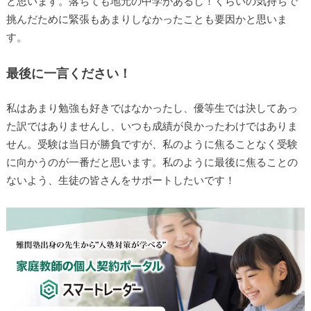
題を読み解いて解けるかだなと思いました。問題を噛み砕く
力や、集中力、読書や国語などで養った読解力が秘訣だった
かな、と思います。あとは、受かりたいという気持ち、くら
いかと思います。落ちても地元の中学があるし！くらいの気
持ちで挑んだために緊張もあまりしなかったことも要因かと
思います。
最後に一言ください！
私はあまり勉強も好きではなかったし、優等生では決してあ
った訳ではありませんし、いつも成績が良かったわけではあ
りません。受験は当日が勝負ですが、私のように焦ることな
く受験に向かうのが一番だと思います。私のように最後に焦
ることのないよう、生徒の皆さんをサポートしたいです！