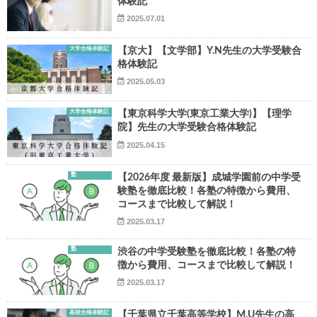
体験記
2025.07.01
大学合格体験記
【京大】【文学部】Y.N先生の大学受験合
格体験記
2025.05.03
▶
大学合格体験記
【東京科学大学(東京工業大学)】【理学
院】先生の大学受験合格体験記
▶
2025.04.15
塾
【2026年度 最新版】成城学園前の中学受
験塾を徹底比較！各塾の特徴から費用、
コースまで比較して解説！
2025.03.17
塾
渋谷の中学受験塾を徹底比較！各塾の特
徴から費用、コースまで比較して解説！
2025.03.17
高校合格体験記
【千葉県立千葉高等学校】M.U先生の高