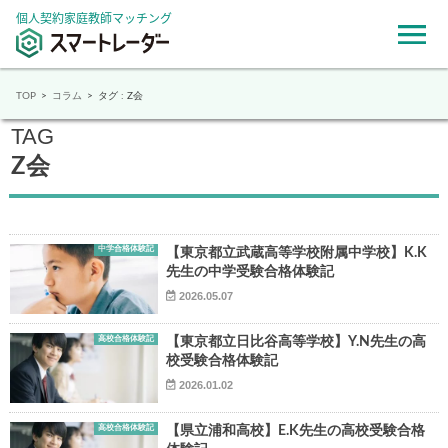
個人契約家庭教師マッチング
TOP
コラム
タグ : Z会
TAG
Z会
中学合格体験記
【東京都立武蔵高等学校附属中学校】K.K
先生の中学受験合格体験記
2026.05.07
高校合格体験記
【東京都立日比谷高等学校】Y.N先生の高
校受験合格体験記
2026.01.02
高校合格体験記
【県立浦和高校】E.K先生の高校受験合格