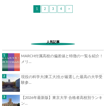
1
2
3
4
>
人気記事
MARCH付属高校の偏差値と特徴の一覧を紹介！
メリ...
現役の科学大(東工大)生が厳選した最高の大学受
験参...
【2026年最新版】東京大学 合格者高校別ランキ
ン...