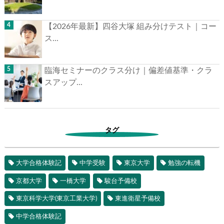
【2026年最新】四谷大塚 組み分けテスト｜コー
ス...
臨海セミナーのクラス分け｜偏差値基準・クラ
スアップ...
タグ
大学合格体験記
中学受験
東京大学
勉強の転機
京都大学
一橋大学
駿台予備校
東京科学大学(東京工業大学)
東進衛星予備校
中学合格体験記