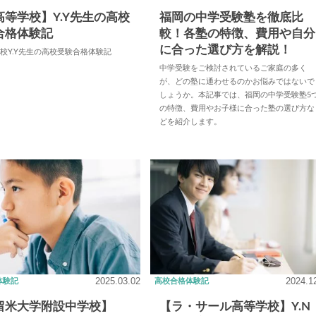
高等学校】Y.Y先生の高校
福岡の中学受験塾を徹底比
合格体験記
較！各塾の特徴、費用や自分
に合った選び方を解説！
校Y.Y先生の高校受験合格体験記
中学受験をご検討されているご家庭の多く
が、どの塾に通わせるのかお悩みではないで
しょうか。本記事では、福岡の中学受験塾5
の特徴、費用やお子様に合った塾の選び方な
どを紹介します。
2025.03.02
2024.1
体験記
高校合格体験記
留米大学附設中学校】
【ラ・サール高等学校】Y.N