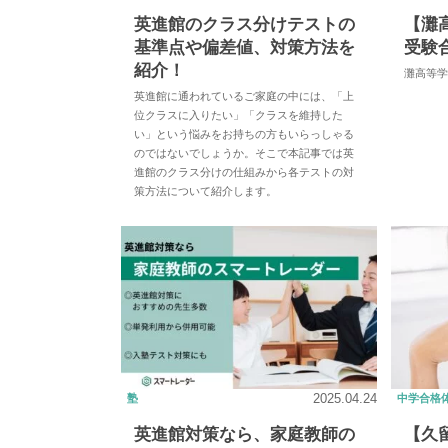
英進館のクラス分けテストの
【灘
基準点や偏差値、対策方法を
受験
紹介！
灘高等学
英進館に通われているご家庭の中には、「上
位クラスに入りたい」「クラスを維持した
い」という悩みをお持ちの方もいらっしゃる
のではないでしょうか。そこで本記事では英
進館のクラス分けの仕組みから各テストの対
策方法について紹介します。
2025.04.24
塾
中学合格
英進館対策なら、家庭教師の
【久