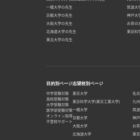
一橋大学の先生
筑波大
京都大学の先生
神戸大
大阪大学の先生
お茶の
北海道大学の先生
東京科
東北大学の先生
目的別ページ
志望校別ページ
中学受験対策
東京大学
名古
高校受験対策
東京科学大学(東京工業大学)
九州
大学受験対策
一橋大学
筑波
医学部受験対策
オンライン指導
京都大学
神戸
不登校サポート
大阪大学
お茶
北海道大学
東京