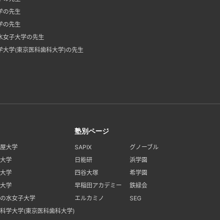
学の先生
学の先生
水女子大学の先生
学大学(東京医科歯科大学)の先生
塾別ページ
屋大学
SAPIX
グノーブル
大学
日能研
浜学園
大学
四谷大塚
希学園
大学
早稲田アカデミー
鉄緑会
の水女子大学
エルカミノ
SEG
科学大学(東京医科歯科大学)