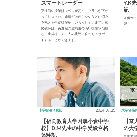
スマートレーダー
Y.
記
英進館の授業はレベルが高く、クラスが下が
ってしまった、成績が上がらないなどの悩み
久留米大
を抱える生徒様が多くいらっしゃいます。家
記
庭教師は、英進館の難易度の高い授業や宿題
を、生徒様一人一人の状況に合わせてサポー
トすることができます。
2024.07.15
中学合格体験記
大学合格
【福岡教育大学附属小倉中学
【京
校】D.M先生の中学受験合格
の大
体験記
京都大学