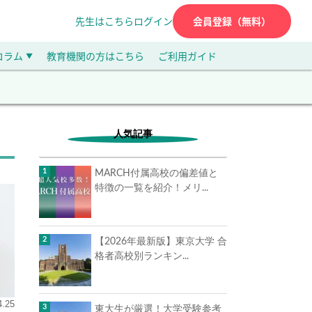
先生はこちら
ログイン
会員登録（無料）
コラム
教育機関の方はこちら
ご利用ガイド
▼
人気記事
MARCH付属高校の偏差値と
特徴の一覧を紹介！メリ...
【2026年最新版】東京大学 合
格者高校別ランキン...
4.25
東大生が厳選！大学受験参考