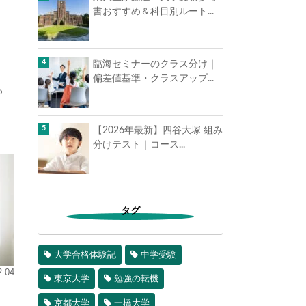
書おすすめ＆科目別ルート...
臨海セミナーのクラス分け｜
偏差値基準・クラスアップ...
つ
【2026年最新】四谷大塚 組み
分けテスト｜コース...
タグ
大学合格体験記
中学受験
2.04
東京大学
勉強の転機
京都大学
一橋大学