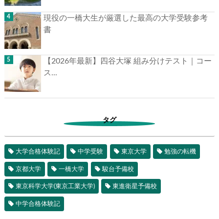
現役の一橋大生が厳選した最高の大学受験参考
書
【2026年最新】四谷大塚 組み分けテスト｜コー
ス...
タグ
大学合格体験記
中学受験
東京大学
勉強の転機
京都大学
一橋大学
駿台予備校
東京科学大学(東京工業大学)
東進衛星予備校
中学合格体験記