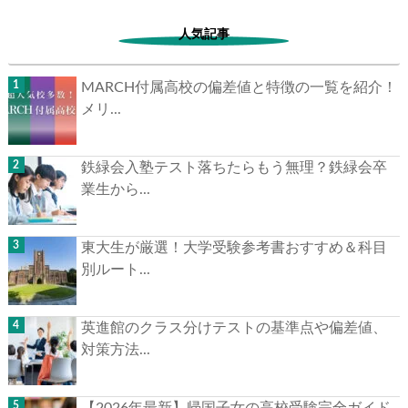
人気記事
MARCH付属高校の偏差値と特徴の一覧を紹介！
メリ...
▶
鉄緑会入塾テスト落ちたらもう無理？鉄緑会卒
▶
業生から...
東大生が厳選！大学受験参考書おすすめ＆科目
別ルート...
英進館のクラス分けテストの基準点や偏差値、
対策方法...