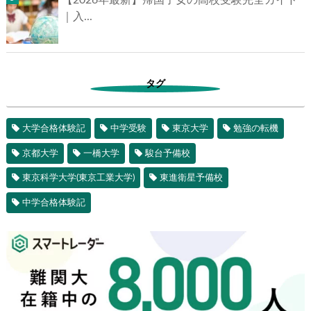
【2026年最新】帰国子女の高校受験完全ガイド
｜入...
タグ
大学合格体験記
中学受験
東京大学
勉強の転機
京都大学
一橋大学
駿台予備校
東京科学大学(東京工業大学)
東進衛星予備校
中学合格体験記