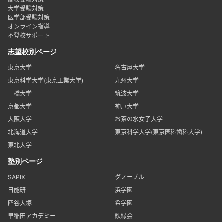
大学受験対策
医学部受験対策
オンライン指導
不登校サポート
志望校別ページ
東京大学
名古屋大学
東京科学大学(東京工業大学)
九州大学
一橋大学
筑波大学
京都大学
神戸大学
大阪大学
お茶の水女子大学
北海道大学
東京科学大学(東京医科歯科大学)
東北大学
塾別ページ
SAPIX
グノーブル
日能研
浜学園
四谷大塚
希学園
早稲田アカデミー
鉄緑会