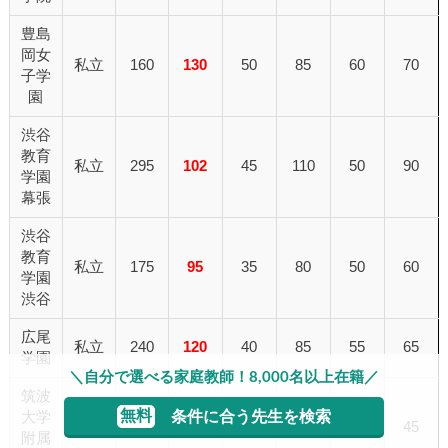
豊島
岡女
私立
160
130
50
85
60
70
子学
園
渋谷
教育
私立
295
102
45
110
50
90
学園
幕張
渋谷
教育
私立
175
95
35
80
50
60
学園
渋谷
広尾
私立
240
120
40
85
55
65
学園
＼自分で選べる家庭教師！8,000名以上在籍／
筑波
無料
条件に合う先生を検索
大学
国立
120
70
40
50
30
45
附属