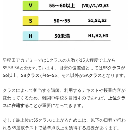
早稲田アカデミーでは1クラスの人数が15人程度で上から
SS,SB,SAと分かれています。目安の偏差値としては
SSクラス
が
56
以上、
SBクラス
が
46~55
、それ以外が
SAクラス
となります。
クラスによって担当する講師、利用するテキストや授業内容が
変わってくるため、難関中学校を目指すのであれば、
上位クラ
スに在籍すること
が重要になってきます。
そして最上位のSSクラスに上がるためには、以下の日程で行わ
れるSS選抜テストで基準点以上を獲得する必要があります。