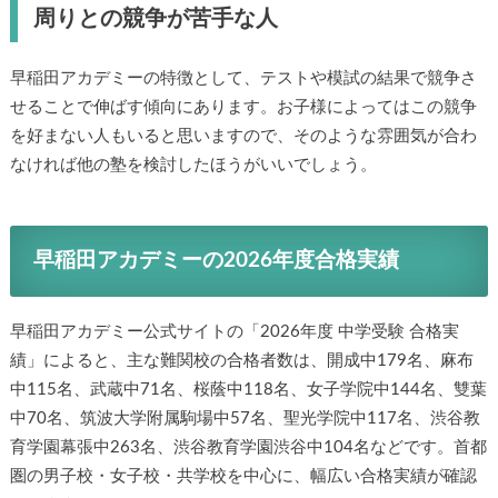
周りとの競争が苦手な人
早稲田アカデミーの特徴として、テストや模試の結果で競争さ
せることで伸ばす傾向にあります。お子様によってはこの競争
を好まない人もいると思いますので、そのような雰囲気が合わ
なければ他の塾を検討したほうがいいでしょう。
早稲田アカデミーの2026年度合格実績
早稲田アカデミー公式サイトの「2026年度 中学受験 合格実
績」によると、主な難関校の合格者数は、開成中179名、麻布
中115名、武蔵中71名、桜蔭中118名、女子学院中144名、雙葉
中70名、筑波大学附属駒場中57名、聖光学院中117名、渋谷教
育学園幕張中263名、渋谷教育学園渋谷中104名などです。首都
圏の男子校・女子校・共学校を中心に、幅広い合格実績が確認