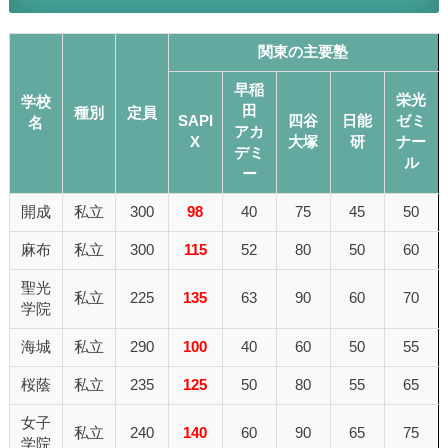
関東の主要塾
早稲
栄光
学校
田
種別
定員
SAPI
四谷
日能
ゼミ
名
アカ
X
大塚
研
ナー
デミ
ル
ー
開成
私立
300
98
40
75
45
50
麻布
私立
300
115
52
80
50
60
聖光
私立
225
135
63
90
60
70
学院
海城
私立
290
100
40
60
50
55
桜蔭
私立
235
125
50
80
55
65
女子
私立
240
140
60
90
65
75
学院