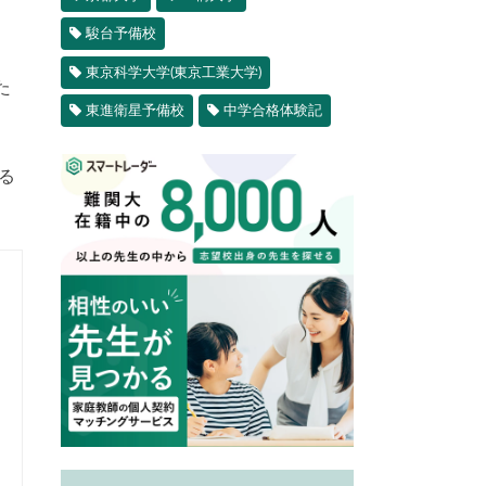
駿台予備校
東京科学大学(東京工業大学)
た
東進衛星予備校
中学合格体験記
る