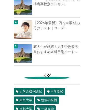
格者高校別ランキン...
【2026年最新】四谷大塚 組み
分けテスト｜コース...
東大生が厳選！大学受験参考
書おすすめ＆科目別ルート...
タグ
大学合格体験記
中学受験
東京大学
勉強の転機
京都大学
一橋大学