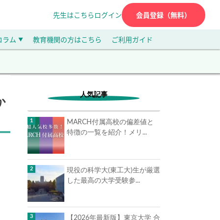
先生はこちら
ログイン
会員登録（無料）
コラム
教育機関の方はこちら
ご利用ガイド
▼
人気記事
か
MARCH付属高校の偏差値と
特徴の一覧を紹介！メリ...
現役の科学大(東工大)生が厳選
した最高の大学受験参...
【2026年最新版】東京大学 合