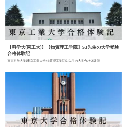
【科学大(東工大)】【物質理工学院】S.I先生の大学受験
合格体験記
2024.05.31
大学合格体験記
東京科学大学(東京工業大学)物質理工学院S.I先生の大学合格体験記