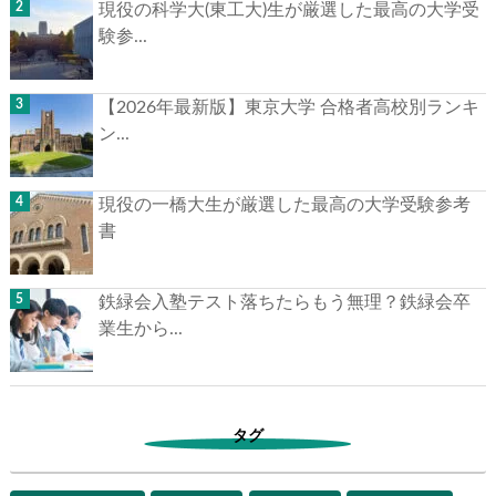
現役の科学大(東工大)生が厳選した最高の大学受
験参...
【2026年最新版】東京大学 合格者高校別ランキ
ン...
現役の一橋大生が厳選した最高の大学受験参考
書
鉄緑会入塾テスト落ちたらもう無理？鉄緑会卒
業生から...
タグ