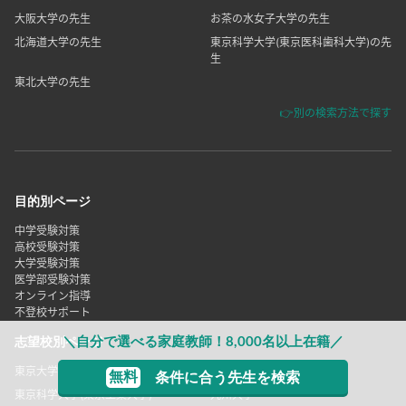
大阪大学の先生
お茶の水女子大学の先生
北海道大学の先生
東京科学大学(東京医科歯科大学)の先
生
東北大学の先生
👉別の検索方法で探す
目的別ページ
中学受験対策
高校受験対策
大学受験対策
医学部受験対策
オンライン指導
不登校サポート
＼自分で選べる家庭教師！8,000名以上在籍／
志望校別ページ
東京大学
名古屋大学
無料
条件に合う先生を検索
東京科学大学(東京工業大学)
九州大学