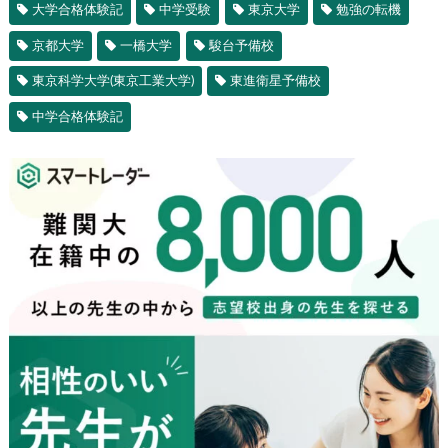
大学合格体験記
中学受験
東京大学
勉強の転機
京都大学
一橋大学
駿台予備校
東京科学大学(東京工業大学)
東進衛星予備校
中学合格体験記