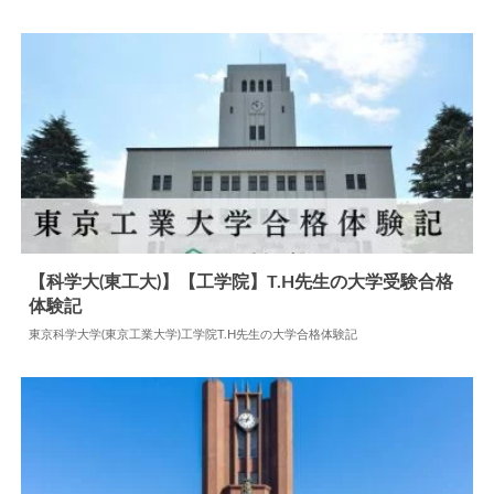
2024.06.02
大学合格体験記
【科学大(東工大)】【工学院】T.H先生の大学受験合格
体験記
2024.06.06
大学合格体験記
東京科学大学(東京工業大学)工学院T.H先生の大学合格体験記