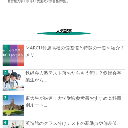
名古屋大学工学部T.T先生の大学合格体験記
2024.06.03
大学合格体験記
人気記事
MARCH付属高校の偏差値と特徴の一覧を紹介！
メリ...
鉄緑会入塾テスト落ちたらもう無理？鉄緑会卒
業生から...
東大生が厳選！大学受験参考書おすすめ＆科目
別ルート...
英進館のクラス分けテストの基準点や偏差値、