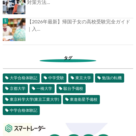
対策方法...
【2026年最新】帰国子女の高校受験完全ガイド
｜入...
タグ
大学合格体験記
中学受験
東京大学
勉強の転機
京都大学
一橋大学
駿台予備校
東京科学大学(東京工業大学)
東進衛星予備校
中学合格体験記