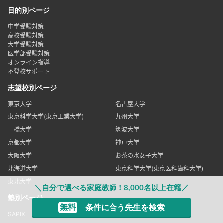
目的別ページ
中学受験対策
高校受験対策
大学受験対策
医学部受験対策
オンライン指導
不登校サポート
志望校別ページ
東京大学
名古屋大学
東京科学大学(東京工業大学)
九州大学
一橋大学
筑波大学
京都大学
神戸大学
大阪大学
お茶の水女子大学
北海道大学
東京科学大学(東京医科歯科大学)
東北大学
＼自分で選べる家庭教師！8,000名以上在籍／
塾別ページ
無料
条件に合う先生を検索
SAPIX
グノーブル