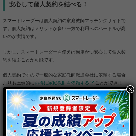
安心して個人契約を結べる！
スマートレーダーは個人契約の家庭教師マッチングサイトで
す。個人契約はメリットが多い一方で利用へのハードルが高
いのが実情です。
しかし、スマートレーダーを使えば簡単かつ安心して個人契
約を結ぶことが可能です。
個人契約ですので一般的な家庭教師派遣会社に依頼する場合
よりも圧倒的に
お得に家庭教師を依頼する
ことができま
×
す。
また、サポートデスクによる手厚い対応を受けられるため万
が一
トラブル
になった場合でも安心！
加えて、家庭教師ホットラインを活用すればLINEで簡単にぴ