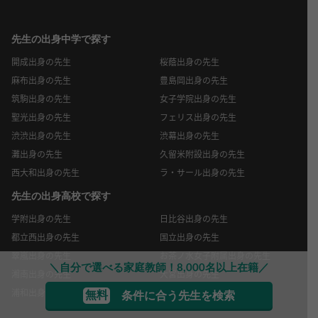
先生の出身中学で探す
開成出身の先生
桜蔭出身の先生
麻布出身の先生
豊島岡出身の先生
筑駒出身の先生
女子学院出身の先生
聖光出身の先生
フェリス出身の先生
渋渋出身の先生
渋幕出身の先生
灘出身の先生
久留米附設出身の先生
西大和出身の先生
ラ・サール出身の先生
先生の出身高校で探す
学附出身の先生
日比谷出身の先生
都立西出身の先生
国立出身の先生
翠嵐出身の先生
お茶ノ水女子附属出身の先生
＼自分で選べる家庭教師！8,000名以上在籍／
湘南出身の先生
大宮出身の先生
浦和出身の先生
県立千葉出身の先生
無料
条件に合う先生を検索