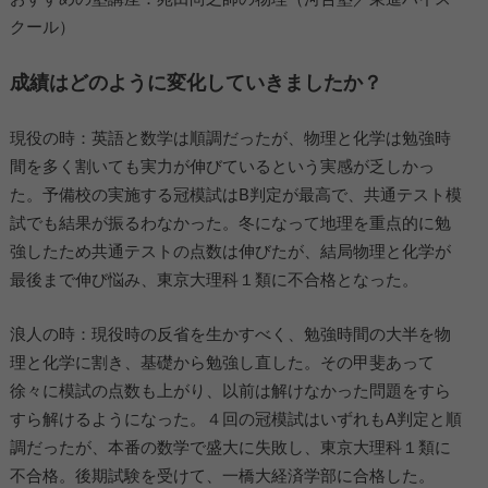
クール）
成績はどのように変化していきましたか？
現役の時：英語と数学は順調だったが、物理と化学は勉強時
間を多く割いても実力が伸びているという実感が乏しかっ
た。予備校の実施する冠模試はB判定が最高で、共通テスト模
試でも結果が振るわなかった。冬になって地理を重点的に勉
強したため共通テストの点数は伸びたが、結局物理と化学が
最後まで伸び悩み、東京大理科１類に不合格となった。
浪人の時：現役時の反省を生かすべく、勉強時間の大半を物
理と化学に割き、基礎から勉強し直した。その甲斐あって
徐々に模試の点数も上がり、以前は解けなかった問題をすら
すら解けるようになった。４回の冠模試はいずれもA判定と順
調だったが、本番の数学で盛大に失敗し、東京大理科１類に
不合格。後期試験を受けて、一橋大経済学部に合格した。