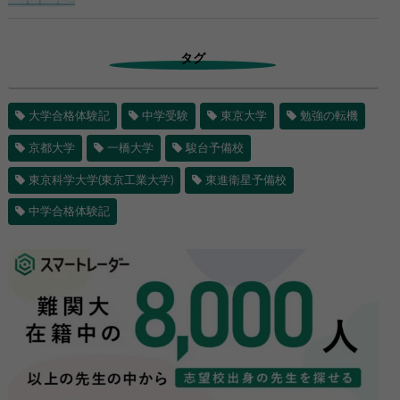
タグ
大学合格体験記
中学受験
東京大学
勉強の転機
京都大学
一橋大学
駿台予備校
東京科学大学(東京工業大学)
東進衛星予備校
中学合格体験記