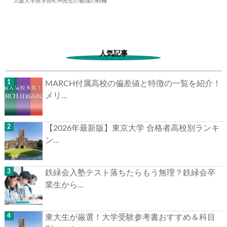
大阪大学医学部K.M先生の勉強の転機
2024.12.22
勉強の転機
人気記事
MARCH付属高校の偏差値と特徴の一覧を紹介！
メリ...
【2026年最新版】東京大学 合格者高校別ランキ
ン...
鉄緑会入塾テスト落ちたらもう無理？鉄緑会卒
業生から...
東大生が厳選！大学受験参考書おすすめ＆科目