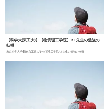
【科学大(東工大)】【物質理工学院】R.T先生の勉強の
転機
2026.07.27
勉強の転機
東京科学大学(旧東京工業大学)物質理工学院R.T先生の勉強の転機