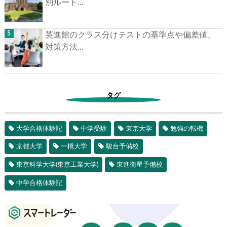
別ルート...
英進館のクラス分けテストの基準点や偏差値、
対策方法...
タグ
大学合格体験記
中学受験
東京大学
勉強の転機
京都大学
一橋大学
駿台予備校
東京科学大学(東京工業大学)
東進衛星予備校
中学合格体験記