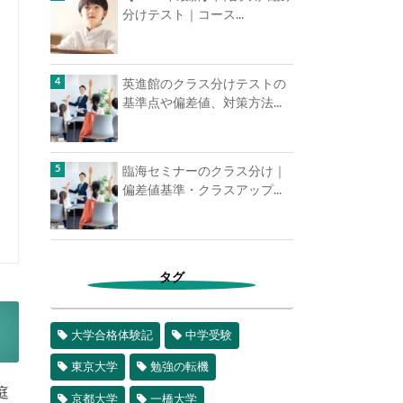
分けテスト｜コース...
英進館のクラス分けテストの
基準点や偏差値、対策方法...
臨海セミナーのクラス分け｜
偏差値基準・クラスアップ...
タグ
大学合格体験記
中学受験
東京大学
勉強の転機
庭
京都大学
一橋大学