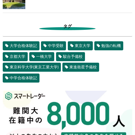
タグ
大学合格体験記
中学受験
東京大学
勉強の転機
京都大学
一橋大学
駿台予備校
東京科学大学(東京工業大学)
東進衛星予備校
中学合格体験記