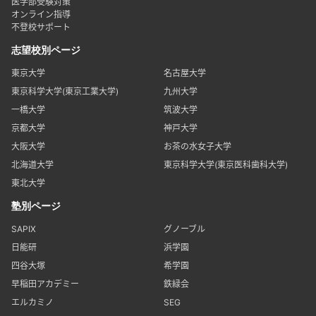
医学部受験対策
オンライン指導
不登校サポート
志望校別ページ
東京大学
名古屋大学
東京科学大学(東京工業大学)
九州大学
一橋大学
筑波大学
京都大学
神戸大学
大阪大学
お茶の水女子大学
北海道大学
東京科学大学(東京医科歯科大学)
東北大学
塾別ページ
SAPIX
グノーブル
日能研
浜学園
四谷大塚
希学園
早稲田アカデミー
鉄緑会
エルカミノ
SEG