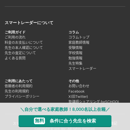
スマートレーダーについて
ご利用ガイド
コラム
ご利用の流れ
コラムトップ
料金のお支払いについて
家庭教師情報
先生の本人確認について
受験情報
先生の査定について
学校情報
よくある質問
勉強情報
先生特集
スマートレーダー
ご利用にあたって
その他
依頼者の利用規約
お問い合わせ
先生の利用規約
Facebook
プライバシーポリシー
X(旧Twitter)
塾講師シェアリング forSCHOOL
＼自分で選べる家庭教師！8,000名以上在籍／
無料
条件に合う先生を検索
スマートレーダーとは
採用情報
運営会社
特定商取引法に基づく表記
Copyright © prd, Inc. All rights reserved.