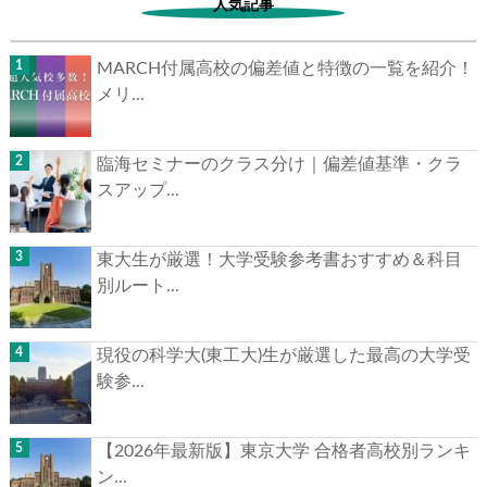
人気記事
MARCH付属高校の偏差値と特徴の一覧を紹介！
メリ...
臨海セミナーのクラス分け｜偏差値基準・クラ
スアップ...
東大生が厳選！大学受験参考書おすすめ＆科目
別ルート...
現役の科学大(東工大)生が厳選した最高の大学受
験参...
【2026年最新版】東京大学 合格者高校別ランキ
ン...