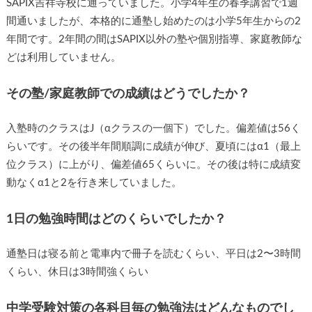
SAPIX吉祥寺校に通っていました。小学4年生の春季講習で1週
間通いましたが、本格的に通塾し始めたのは小学5年生からの2
年間です。2年間の間はSAPIX以外の塾や個別指導、家庭教師な
どは利用していません。
その塾/家庭教師での成績はどうでしたか？
入塾時のクラスはJ（αクラスの一個下）でした。偏差値は56く
らいです。その後半年間順調に成績が伸び、夏頃にはα1（最上
位クラス）に上がり、偏差値65くらいに。その後は特に成績変
動なくα1と2を行き来していました。
1日の勉強時間はどのくらいでしたか？
通塾日は寝る前と電車内で冊子を読むくらい、平日は2〜3時間
くらい、休日は3時間強くらい
中学受験対策の各科目毎の勉強法はどんなものでし