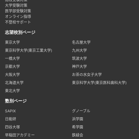
大学受験対策
医学部受験対策
オンライン指導
不登校サポート
志望校別ページ
東京大学
名古屋大学
東京科学大学(東京工業大学)
九州大学
一橋大学
筑波大学
京都大学
神戸大学
大阪大学
お茶の水女子大学
北海道大学
東京科学大学(東京医科歯科大学)
東北大学
塾別ページ
SAPIX
グノーブル
日能研
浜学園
四谷大塚
希学園
早稲田アカデミー
鉄緑会