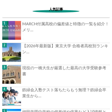
人気記事
MARCH付属高校の偏差値と特徴の一覧を紹介！
メリ...
▶
【2026年最新版】東京大学 合格者高校別ランキ
▶
ン...
現役の一橋大生が厳選した最高の大学受験参考
書
鉄緑会入塾テスト落ちたらもう無理？鉄緑会卒
業生から...