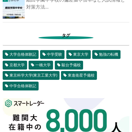
細田学園中学校の偏差値や倍率など入試情報と
対策方法...
タグ
大学合格体験記
中学受験
東京大学
勉強の転機
京都大学
一橋大学
駿台予備校
東京科学大学(東京工業大学)
東進衛星予備校
中学合格体験記