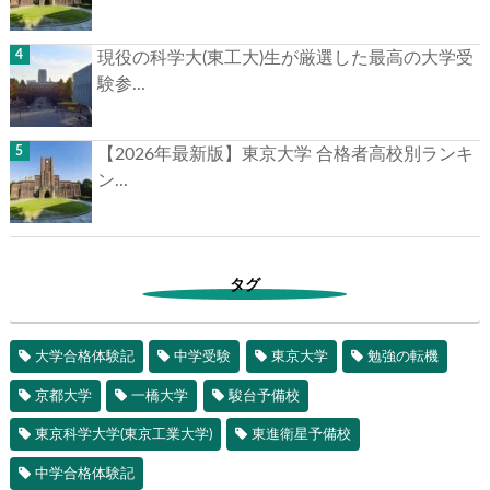
現役の科学大(東工大)生が厳選した最高の大学受
験参...
【2026年最新版】東京大学 合格者高校別ランキ
ン...
タグ
大学合格体験記
中学受験
東京大学
勉強の転機
京都大学
一橋大学
駿台予備校
東京科学大学(東京工業大学)
東進衛星予備校
中学合格体験記