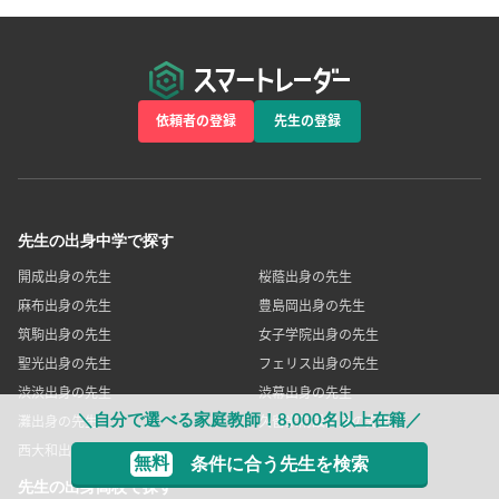
依頼者の登録
先生の登録
先生の出身中学で探す
開成出身の先生
桜蔭出身の先生
麻布出身の先生
豊島岡出身の先生
筑駒出身の先生
女子学院出身の先生
聖光出身の先生
フェリス出身の先生
渋渋出身の先生
渋幕出身の先生
＼自分で選べる家庭教師！8,000名以上在籍／
灘出身の先生
久留米附設出身の先生
西大和出身の先生
ラ・サール出身の先生
無料
条件に合う先生を検索
先生の出身高校で探す