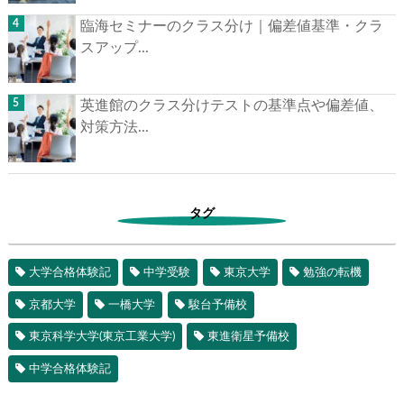
臨海セミナーのクラス分け｜偏差値基準・クラ
スアップ...
英進館のクラス分けテストの基準点や偏差値、
対策方法...
タグ
大学合格体験記
中学受験
東京大学
勉強の転機
京都大学
一橋大学
駿台予備校
東京科学大学(東京工業大学)
東進衛星予備校
中学合格体験記