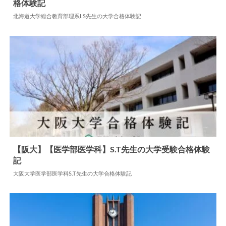
格体験記
2024.05.31
大学合格体験記
北海道大学総合教育部理系I.S先生の大学合格体験記
【阪大】【医学部医学科】S.T先生の大学受験合格体験
記
2026.01.27
大学合格体験記
大阪大学医学部医学科S.T先生の大学合格体験記