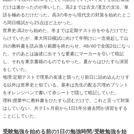
だけは速かったのが幸いした。高2までは古文/漢文の文法、単
語を極めるだけだった。高3の冬から現代文の対策を始めたとこ
ろ同日模試から25点ほど上がった。
世界史:高2から始めた。冬までは定期テスト分をやるだけでだ
らけていたが、東大同日模試に向けて年明けに一念発起して山
川の教科書を読み漁り範囲を終わらせ、48/60で全国2位になっ
た。そのあとは論述に出そうな要素にマーカーを引いて暗記
し、それを東京書籍のものでもやった。夏からはひたすら演習
をしていた。
地理:定期テストで理系の友達と競ったり前日に詰め込んだりす
る以外は世界史と似ている。基本は先生の配る穴埋めプリント
をオレンジペンで書いて赤シートで隠して暗記していた。
理科:授業中に教科書をひたすら読むだけで、これと言って対策
はしていない。共テ1ヶ月前から1日1年分過去問か演習をする
ことにしていた。
受験勉強を始める前の1日の勉強時間/受験勉強を始