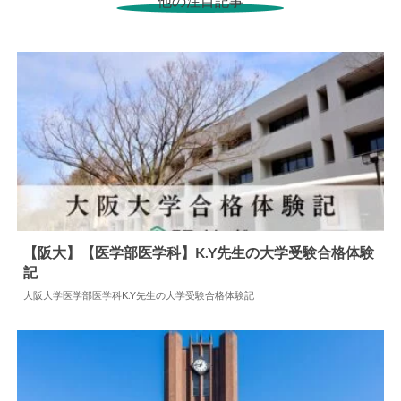
他の注目記事
【阪大】【医学部医学科】K.Y先生の大学受験合格体験
記
2026.04.27
大学合格体験記
大阪大学医学部医学科K.Y先生の大学受験合格体験記