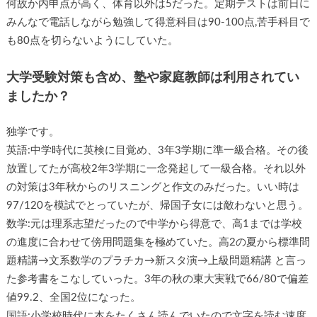
何故か内申点が高く、体育以外は5だった。定期テストは前日に
みんなで電話しながら勉強して得意科目は90-100点,苦手科目で
も80点を切らないようにしていた。
大学受験対策も含め、塾や家庭教師は利用されてい
ましたか？
独学です。
英語:中学時代に英検に目覚め、3年3学期に準一級合格。その後
放置してたが高校2年3学期に一念発起して一級合格。それ以外
の対策は3年秋からのリスニングと作文のみだった。いい時は
97/120を模試でとっていたが、帰国子女には敵わないと思う。
数学:元は理系志望だったので中学から得意で、高1までは学校
の進度に合わせて傍用問題集を極めていた。高2の夏から標準問
題精講→文系数学のプラチカ→新スタ演→上級問題精講 と言っ
た参考書をこなしていった。3年の秋の東大実戦で66/80で偏差
値99.2、全国2位になった。
国語:小学校時代に本をたくさん読んでいたので文字を読む速度