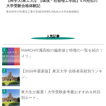
【科学大(東工大)】【環境・社会理工学院】S.N先生の
大学受験合格体験記
2024.06.06
大学合格体験記
東京科学大学(東京工業大学)経済学部S.N先生の大学合格体験記
人気記事
MARCH付属高校の偏差値と特徴の一覧を紹介！
メリ...
【2026年最新版】東京大学 合格者高校別ランキ
ン...
東大生が厳選！大学受験参考書おすすめ＆科目
別ルート...