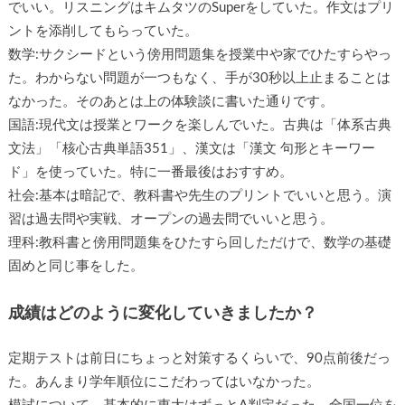
でいい。リスニングはキムタツのSuperをしていた。作文はプリ
ントを添削してもらっていた。
数学:サクシードという傍用問題集を授業中や家でひたすらやっ
た。わからない問題が一つもなく、手が30秒以上止まることは
なかった。そのあとは上の体験談に書いた通りです。
国語:現代文は授業とワークを楽しんでいた。古典は「体系古典
文法」「核心古典単語351」、漢文は「漢文 句形とキーワー
ド」を使っていた。特に一番最後はおすすめ。
社会:基本は暗記で、教科書や先生のプリントでいいと思う。演
習は過去問や実戦、オープンの過去問でいいと思う。
理科:教科書と傍用問題集をひたすら回しただけで、数学の基礎
固めと同じ事をした。
成績はどのように変化していきましたか？
定期テストは前日にちょっと対策するくらいで、90点前後だっ
た。あんまり学年順位にこだわってはいなかった。