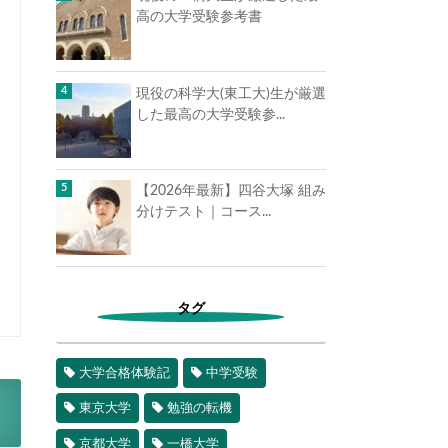
高の大学受験参考書
現役の科学大(東工大)生が厳選
した最高の大学受験参...
【2026年最新】四谷大塚 組み
分けテスト｜コース...
タグ
大学合格体験記
中学受験
東京大学
勉強の転機
京都大学
一橋大学