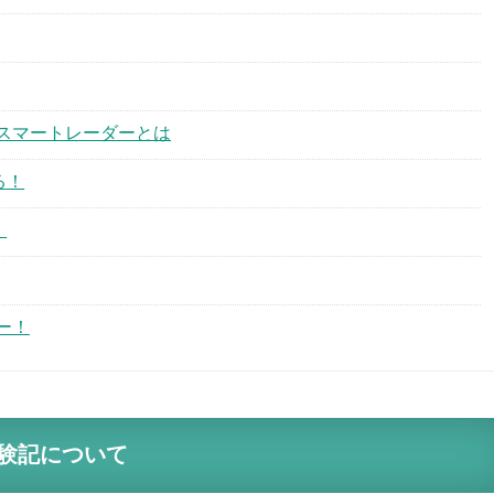
スマートレーダーとは
る！
！
ー！
験記について