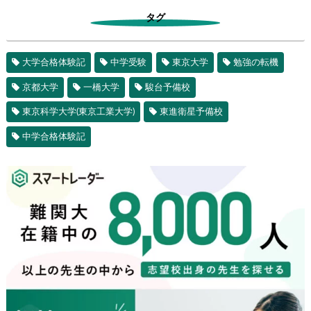
タグ
大学合格体験記
中学受験
東京大学
勉強の転機
京都大学
一橋大学
駿台予備校
東京科学大学(東京工業大学)
東進衛星予備校
中学合格体験記