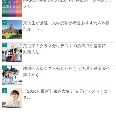
MARCH付属高校の偏差値と特徴の一覧を紹介！
メリ...
東大生が厳選！大学受験参考書おすすめ＆科目
別ルート...
英進館のクラス分けテストの基準点や偏差値、
対策方法...
鉄緑会入塾テスト落ちたらもう無理？鉄緑会卒
業生から...
【2026年最新】四谷大塚 組み分けテスト｜コー
ス...