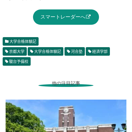
スマートレーダーへ
大学合格体験記
京都大学
大学合格体験記
河合塾
経済学部
駿台予備校
他の注目記事