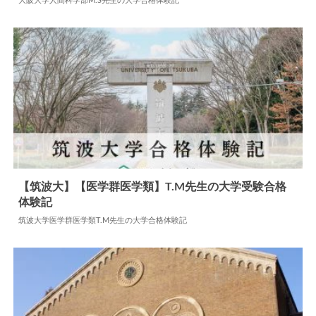
大阪大学人間科学部M.S先生の大学合格体験記
【筑波大】【医学群医学類】T.M先生の大学受験合格
体験記
2024.06.10
大学合格体験記
筑波大学医学群医学類T.M先生の大学合格体験記