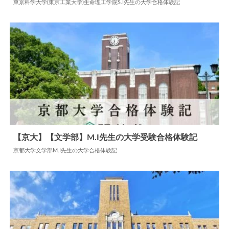
2025.04.28
大学合格体験記
東京科学大学(東京工業大学)生命理工学院S.I先生の大学合格体験記
【京大】【文学部】M.I先生の大学受験合格体験記
京都大学文学部M.I先生の大学合格体験記
2024.05.28
大学合格体験記