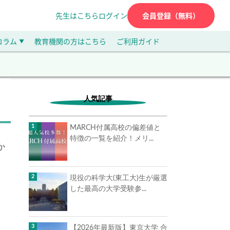
先生はこちら
ログイン
会員登録（無料）
コラム
教育機関の方はこちら
ご利用ガイド
▼
人気記事
MARCH付属高校の偏差値と
特徴の一覧を紹介！メリ...
か
現役の科学大(東工大)生が厳選
した最高の大学受験参...
【2026年最新版】東京大学 合