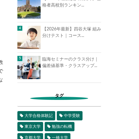
格者高校別ランキン...
【2026年最新】四谷大塚 組み
分けテスト｜コース...
臨海セミナーのクラス分け｜
教
偏差値基準・クラスアップ...
で
な
タグ
大学合格体験記
中学受験
東京大学
勉強の転機
京都大学
一橋大学