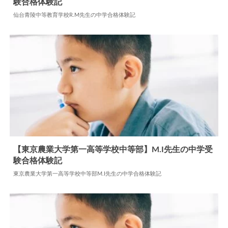
験合格体験記
2024.06.10
中学合格体験記
仙台青陵中等教育学校R.M先生の中学合格体験記
【東京農業大学第一高等学校中等部】M.I先生の中学受
験合格体験記
2025.06.07
中学合格体験記
東京農業大学第一高等学校中等部M.I先生の中学合格体験記