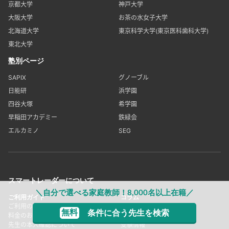
京都大学
神戸大学
大阪大学
お茶の水女子大学
北海道大学
東京科学大学(東京医科歯科大学)
東北大学
塾別ページ
SAPIX
グノーブル
日能研
浜学園
四谷大塚
希学園
早稲田アカデミー
鉄緑会
エルカミノ
SEG
スマートレーダーについて
＼自分で選べる家庭教師！8,000名以上在籍／
ご利用ガイド
コラム
ご利用の流れ
コラムトップ
無料
条件に合う先生を検索
料金のお支払いについて
家庭教師情報
先生の本人確認について
受験情報