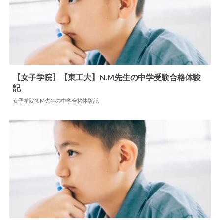
【女子学院】【東工大】N.M先生の中学受験合格体験
記
2025.04.15
中学合格体験記
女子学院N.M先生の中学合格体験記