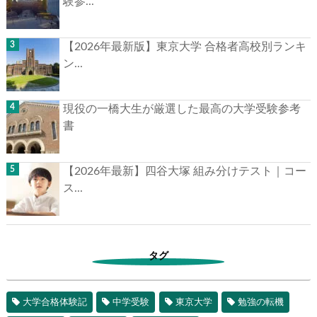
験参...
【2026年最新版】東京大学 合格者高校別ランキ
ン...
現役の一橋大生が厳選した最高の大学受験参考
書
【2026年最新】四谷大塚 組み分けテスト｜コー
ス...
タグ
大学合格体験記
中学受験
東京大学
勉強の転機